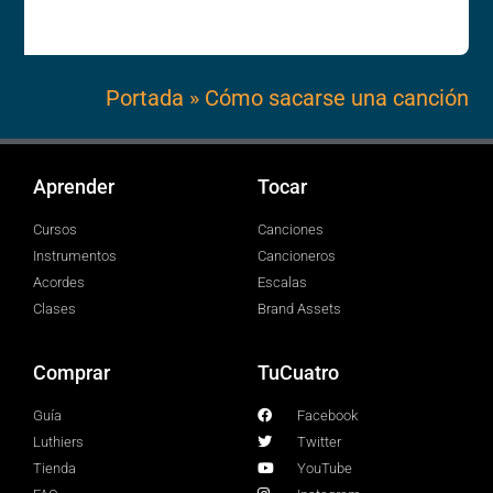
Portada
»
Cómo sacarse una canción
Aprender
Tocar
Cursos
Canciones
Instrumentos
Cancioneros
Acordes
Escalas
Clases
Brand Assets
Comprar
TuCuatro
Guía
Facebook
Luthiers
Twitter
Tienda
YouTube