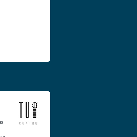
l
es
cer