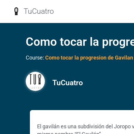
TuCuatro
Como tocar la progr
Course:
Como tocar la progresion de Gavilan
TuCuatro
El gavilán es una subdivisión del Joropo