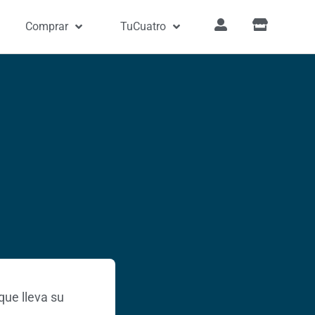
Comprar
TuCuatro
que lleva su