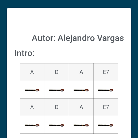
Autor: Alejandro Vargas
Intro:
A
D
A
E7
A
D
A
E7