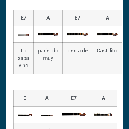
E7
A
E7
A
La
pariendo
cerca de
Castillito,
sapa
muy
vino
D
A
E7
A