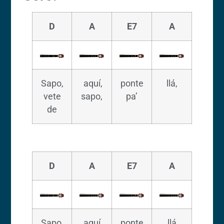
D
A
E7
A
Sapo,
aquí,
ponte
llá,
vete
sapo,
pa’
de
D
A
E7
A
Sapo,
aquí,
ponte
llá