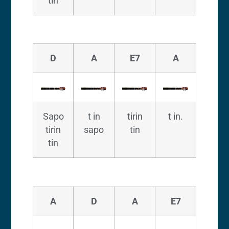
tin
D
A
E7
A
Sapo
t in
tirin
t in.
tirin
sapo
tin
tin
A
D
A
E7