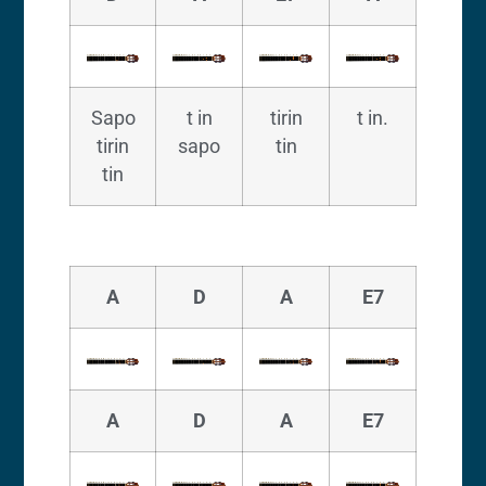
Sapo
t in
tirin
t in.
tirin
sapo
tin
tin
A
D
A
E7
A
D
A
E7