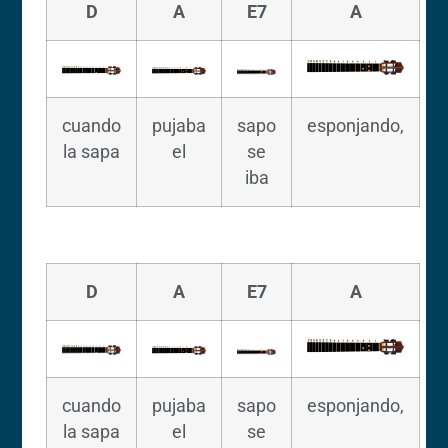
D
A
E7
A
cuando
pujaba
sapo
esponjando,
la sapa
el
se
iba
D
A
E7
A
cuando
pujaba
sapo
esponjando,
la sapa
el
se