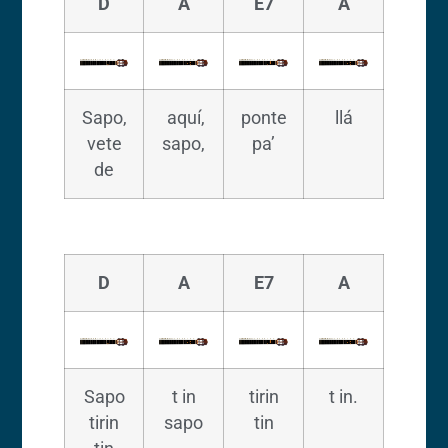
D
A
E7
A
Sapo,
aquí,
ponte
llá
vete
sapo,
pa’
de
D
A
E7
A
Sapo
t in
tirin
t in.
tirin
sapo
tin