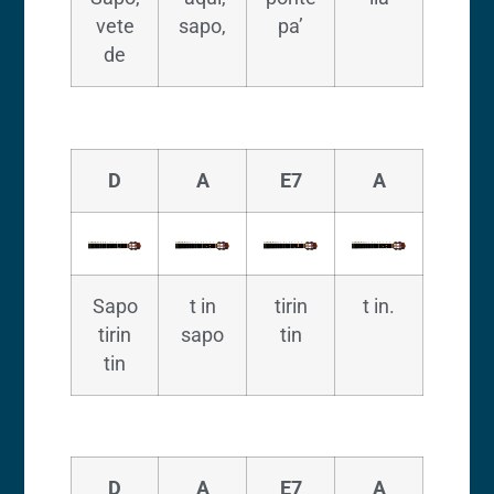
vete
sapo,
pa’
de
D
A
E7
A
Sapo
t in
tirin
t in.
tirin
sapo
tin
tin
D
A
E7
A