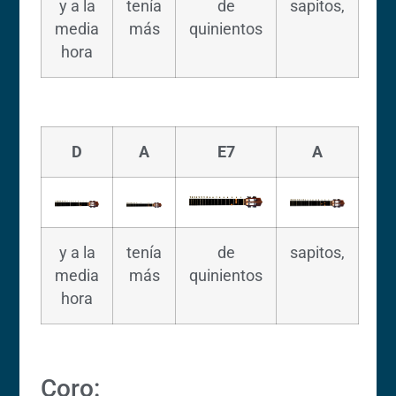
y a la
tenía
de
sapitos,
media
más
quinientos
hora
D
A
E7
A
y a la
tenía
de
sapitos,
media
más
quinientos
hora
Coro: