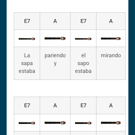
E7
A
E7
A
La
pariendo
el
mirando
sapa
y
sapo
estaba
estaba
E7
A
E7
A