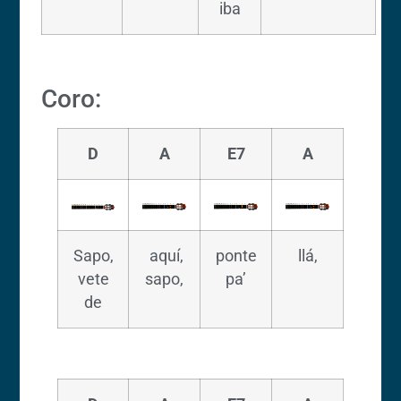
iba
Coro:
D
A
E7
A
Sapo,
aquí,
ponte
llá,
vete
sapo,
pa’
de