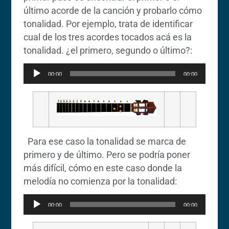
último acorde de la canción y probarlo cómo
tonalidad. Por ejemplo, trata de identificar
cual de los tres acordes tocados acá es la
Reproduc
tonalidad. ¿el primero, segundo o último?:
de
00:00
00:00
audio
Para ese caso la tonalidad se marca de
primero y de último. Pero se podría poner
más difícil, cómo en este caso donde la
Reproductor
melodía no comienza por la tonalidad:
de
00:00
00:00
audio