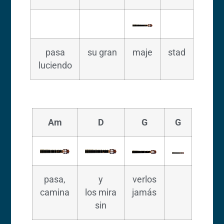
pasa
su gran
maje
stad
luciendo
Am
D
G
G
pasa,
y
verlos
camina
los mira
jamás
sin