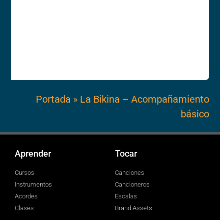
Portada
»
La Bikina – Acompañamiento
básico
Aprender
Tocar
Cursos
Canciones
Instrumentos
Cancioneros
Acordes
Escalas
Clases
Brand Assets