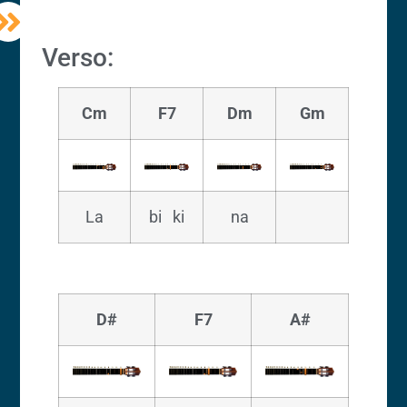
Verso:
Cm
F7
Dm
Gm
La
bi ki
na
D#
F7
A#