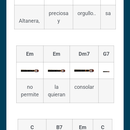
preciosa
orgullo..
sa
Altanera,
y
Em
Em
Dm7
G7
no
la
consolar
permite
quieran
C
B7
Em
C