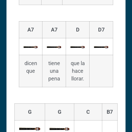
A7
A7
D
D7
dicen
tiene
que la
que
una
hace
pena
llorar.
G
G
C
B7