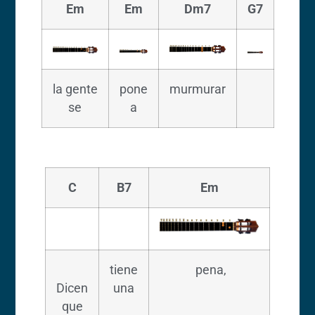
Em
Em
Dm7
G7
la gente
pone
murmurar
se
a
C
B7
Em
tiene
pena,
Dicen
una
que