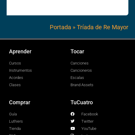
Portada
»
Tríada de Re Mayor
Aprender
Tocar
Cursos
Canciones
Instrumentos
Cancioneros
Acordes
Escalas
Clases
Brand Assets
Comprar
TuCuatro
Guía
Facebook
Luthiers
Twitter
Tienda
YouTube