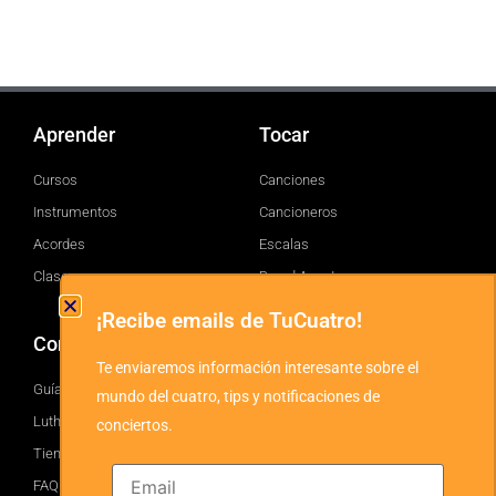
Aprender
Tocar
Cursos
Canciones
Instrumentos
Cancioneros
Acordes
Escalas
Clases
Brand Assets
¡Recibe emails de TuCuatro!
Comprar
TuCuatro
Te enviaremos información interesante sobre el
Guía
Facebook
mundo del cuatro, tips y notificaciones de
Luthiers
Twitter
conciertos.
Tienda
YouTube
FAQ
Instagram