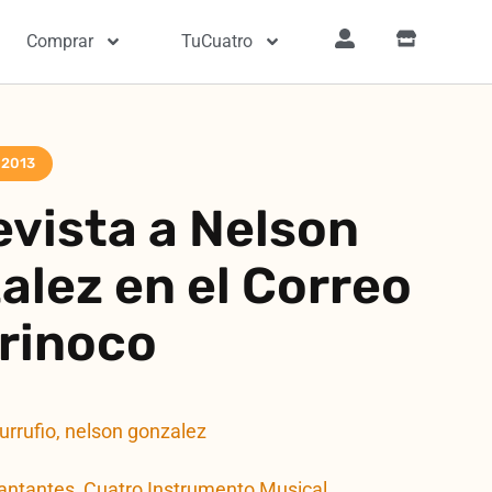
Comprar
TuCuatro
 2013
evista a Nelson
alez en el Correo
Orinoco
rrufio
,
nelson gonzalez
Cantantes
,
Cuatro Instrumento Musical