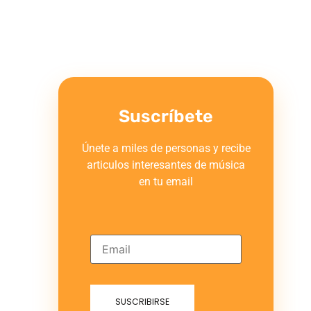
Suscríbete
Únete a miles de personas y recibe
articulos interesantes de música
en tu email