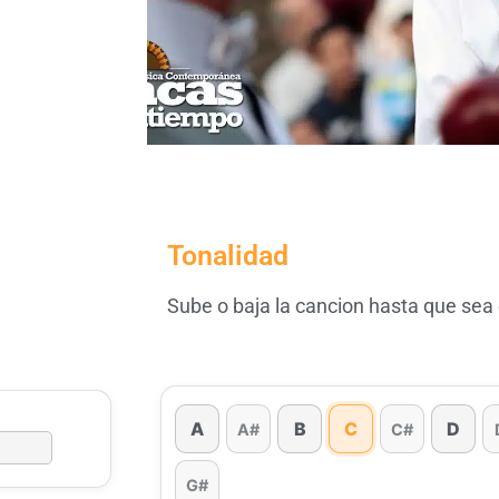
Tonalidad
Sube o baja la cancion hasta que sea
A
B
C
D
A#
C#
G#