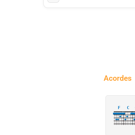
Acordes
F
C
X
3