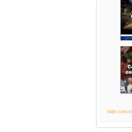
C
co
Más canci