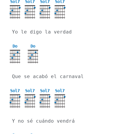
Sol7
Sol7
Sol7
Sol7
Yo le digo la verdad 
Do
Do
X
X
Que se acabó el carnaval 
Sol7
Sol7
Sol7
Sol7
Y no sé cuándo vendrá 