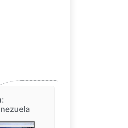
a:
nezuela