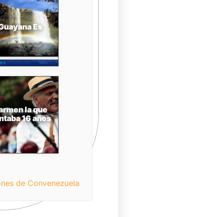
Guayana Es
armen la que
ntaba 16 años
ones de Convenezuela