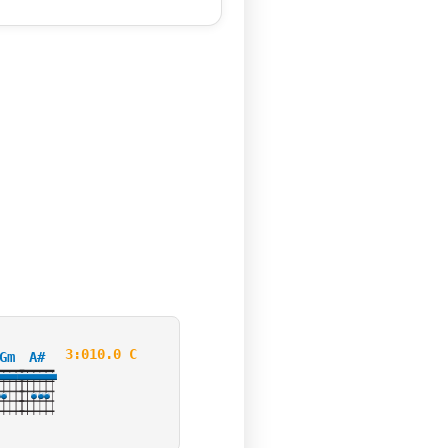
3:010.0 C
Gm
A#