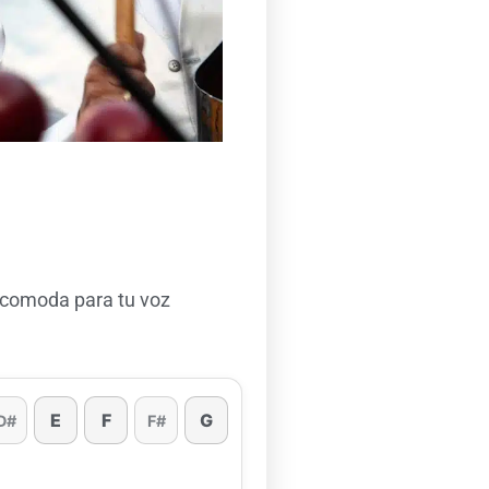
 comoda para tu voz
E
F
G
D#
F#