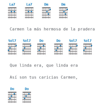
La7
La7
Dm
Dm
X
X
X
X
Carmen la más hermosa de la pradera
Sol7
Sol7
Do
Do
Sol7
Sol7
X
X
Que linda era, que linda era
Así son tus caricias Carmen,
Do
Do
X
X