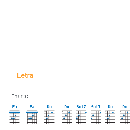
Letra
Intro:

Fa
Fa
Do
Do
Sol7
Sol7
Do
Do
X
X
X
X