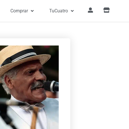
Comprar
TuCuatro
en la que contaba 16 años