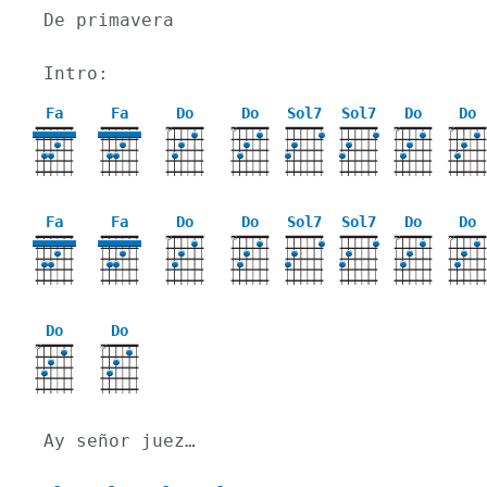
De primavera
Intro:

Fa
Fa
Do
Do
Sol7
Sol7
Do
Do
X
X
X
X
Fa
Fa
Do
Do
Sol7
Sol7
Do
Do
X
X
X
X
Do
Do
X
X
Ay señor juez…