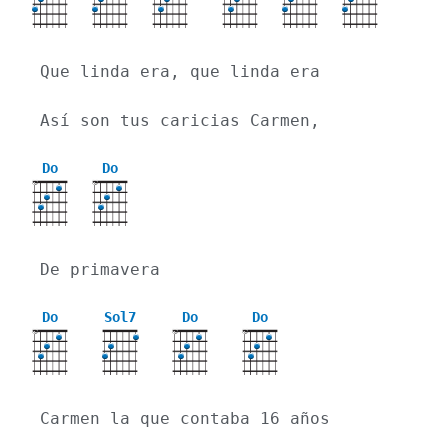
Que linda era, que linda era
Así son tus caricias Carmen,
Do
Do
X
X
De primavera
Do
Sol7
Do
Do
X
X
X
Carmen la que contaba 16 años