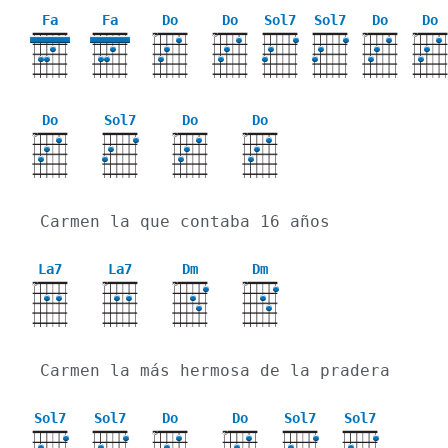
Fa
Fa
Do
Do
Sol7
Sol7
Do
Do
X
X
X
X
Do
Sol7
Do
Do
X
X
X
Carmen la que contaba 16 años
La7
La7
Dm
Dm
X
X
X
X
Carmen la más hermosa de la pradera
Sol7
Sol7
Do
Do
Sol7
Sol7
X
X