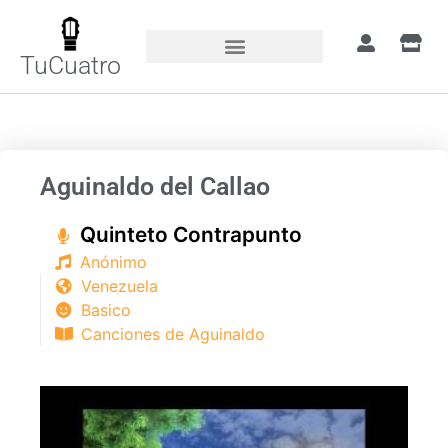
TuCuatro
Portada
»
Canciones
»
Aguinaldo del Callao
Aguinaldo del Callao
Quinteto Contrapunto
Anónimo
Venezuela
Basico
Canciones de Aguinaldo