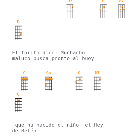
D7
G
A7
D
El torito dice: Muchacho 
maluco busca pronto al buey 
C
Cm
G
D7
G
 que ha nacido el niño  el Rey 
de Belén 