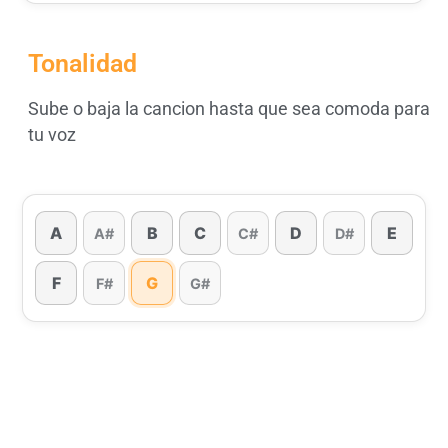
Tonalidad
Sube o baja la cancion hasta que sea comoda para
tu voz
A
B
C
D
E
A#
C#
D#
F
G
F#
G#