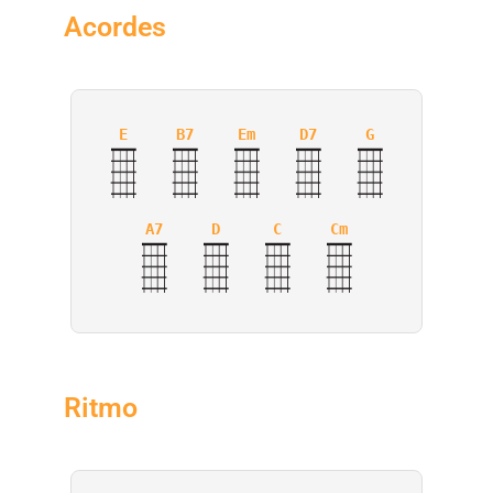
Acordes
E
B7
Em
D7
G
A7
D
C
Cm
Ritmo