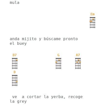
mula
Em
anda mijito y búscame pronto 
el buey
D7
G
A7
D
 ve  a cortar la yerba, recoge 
la grey