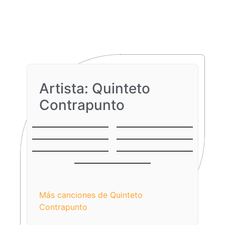
Artista: Quinteto
Contrapunto
Aguinaldo del
Aguinaldo
Callao
Carupanero
Crepúsculo
Niño lindo
Coriano
El campo esta
La Caldereta
florido
Quirpa
Más canciones de Quinteto
Contrapunto