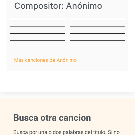
Compositor: Anónimo
Aguinaldo
Aguinaldo del Callao
Carupanero
Aguinaldo
Aguinaldo al Niño
Margariteño
(Preparen la mesa)
Corre caballito
Si el Niño se pierde
Zumba que Zumba
Ay, La Vela
Más canciones de Anónimo
Busca otra cancion
Busca por una o dos palabras del titulo. Si no