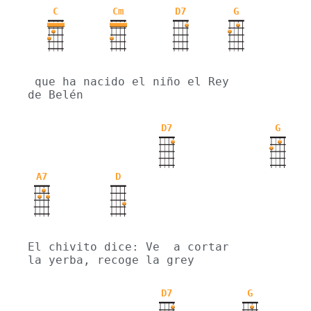
C
Cm
D7
G
 que ha nacido el niño el Rey 
de Belén 
D7
G
A7
D
El chivito dice: Ve  a cortar 
la yerba, recoge la grey 
D7
G