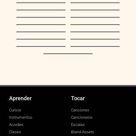
Tucusito
doce
Cantemos,
La Barca de Oro
Cantemos
Casta Paloma
Burrito Sabanero
Aguinaldo
El Niño del Ávila
Falconiano
Toma lo que te
Vamos a armar el
ofrecí
pesebre
¿Dónde está San
Qué gran tradición
Nicolás?
Aguinaldo
Espléndida noche
Carupanero
Esta bella noche
Aprender
Tocar
Cursos
Canciones
Instrumentos
Cancioneros
Acordes
Escalas
Clases
Brand Assets