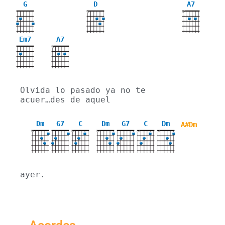
G
D
A7
X
X
Em7
A7
X
Olvida lo pasado ya no te 
acuer…des de aquel
Dm
G7
C
Dm
G7
C
Dm
A#Dm
X
X
X
X
X
ayer.