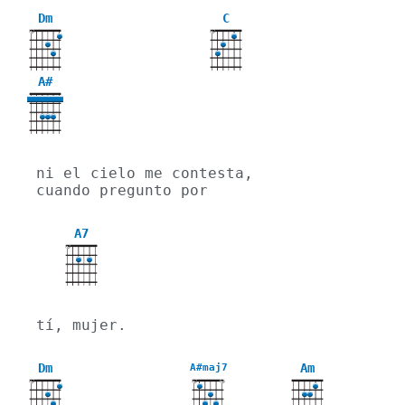
Dm
C
X
X
A#
ni el cielo me contesta, 
cuando pregunto por
A7
X
tí, mujer.
Dm
Am
A#maj7
X
X
X