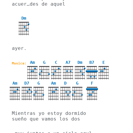
acuer…des de aquel
Dm
X
ayer.
Am
G
C
A7
Dm
B7
E
Musica:
X
X
X
Am
D7
G
Am
D
G
F
X
X
Mientras yo estoy dormido 
sueño que vamos los dos