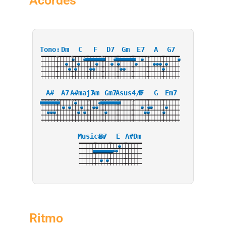
Acordes
Tono:
Dm
C
F
D7
Gm
E7
A
G7
X
X
X
X
3
A#
A7
A#maj7
Am
Gm7
Asus4/F
D
G
Em7
X
X
X
X
Musica:
B7
E
A#Dm
Ritmo