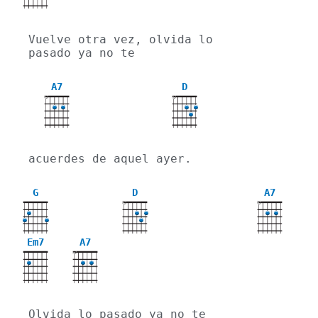
Vuelve otra vez, olvida lo 
pasado ya no te
A7
D
X
X
acuerdes de aquel ayer.
G
D
A7
X
X
Em7
A7
X
Olvida lo pasado ya no te 