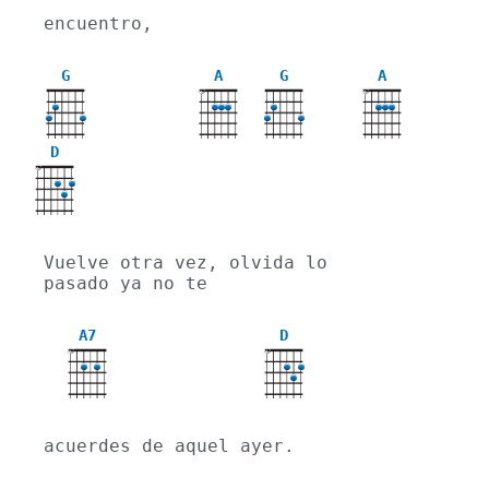
encuentro,
G
A
G
A
X
X
D
X
Vuelve otra vez, olvida lo 
pasado ya no te
A7
D
X
X
acuerdes de aquel ayer.