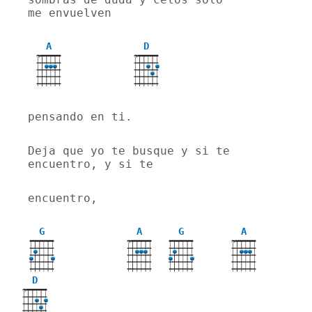
me envuelven
A
D
X
X
pensando en ti.
Deja que yo te busque y si te 
encuentro, y si te
encuentro,
G
A
G
A
X
X
D
X