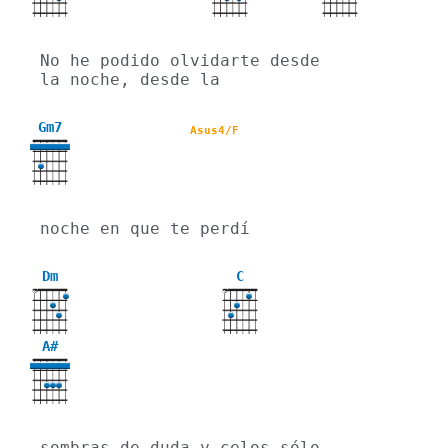
No he podido olvidarte desde 
la noche, desde la
Gm7
Asus4/F
noche en que te perdí
Dm
C
X
X
A#
sombras de duda y celos sólo 