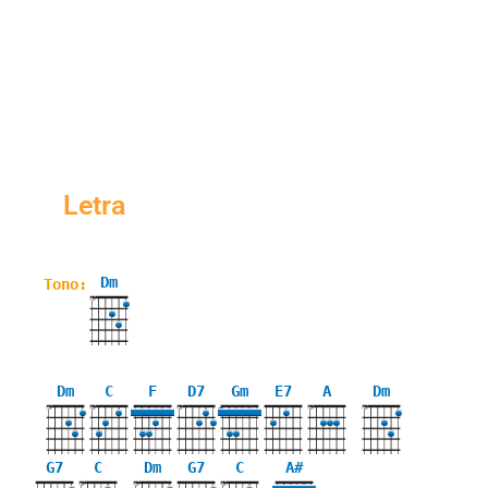
Letra
Dm
Tono:
X
Dm
C
F
D7
Gm
E7
A
Dm
X
X
X
X
X
3
G7
C
Dm
G7
C
A#