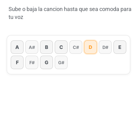
Sube o baja la cancion hasta que sea comoda para
tu voz
A
B
C
D
E
A#
C#
D#
F
G
F#
G#