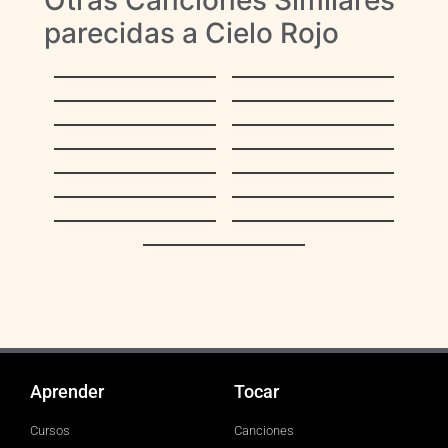
parecidas a Cielo Rojo
La Muerte Del
La De La Mochila
Palomo
Azul
La Mejor De Todas
Querida
Mi Buen Amor
Aca Entre Nos
Por Tu Maldito
Estos Celos
Amor
Volver Volver
Mujeres Divinas
De Que Manera Te
Perdón
Olvido
El Martes me
Vete Ya
Fusilan
Vete Ya Tono F
Aprender
Tocar
Cursos
Canciones