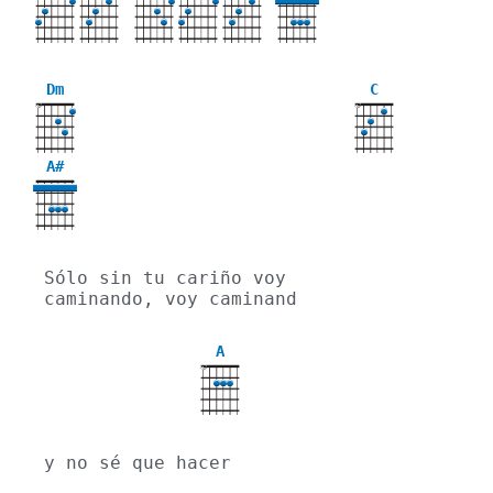
X
X
X
Dm
C
X
X
A#
Sólo sin tu cariño voy 
caminando, voy caminand
A
X
y no sé que hacer