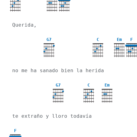
X
Querida,
G7
C
Em
F
X
no me ha sanado bien la herida
G7
C
Em
X
te extraño y lloro todavía
F