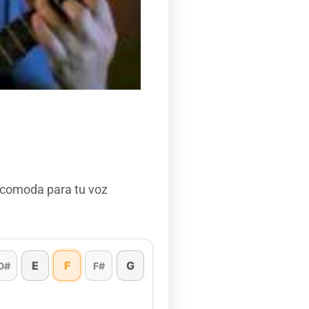
 comoda para tu voz
E
F
G
D#
F#