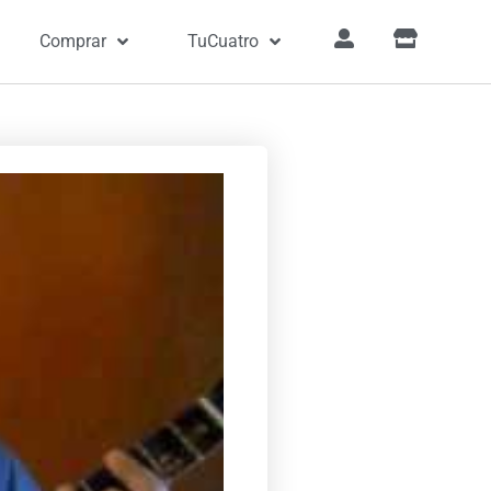
Comprar
TuCuatro
tada
»
Canciones
»
Querida