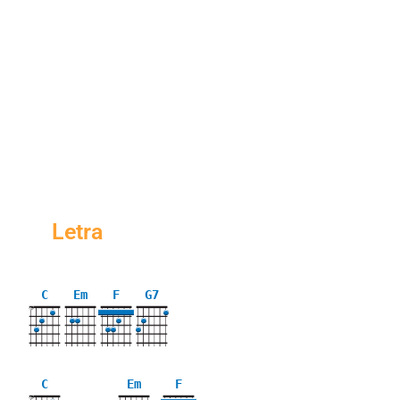
Letra
C
Em
F
G7
X
C
Em
F