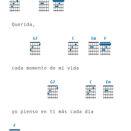
X
Querida,
G7
C
Em
F
X
cada momento de mi vida
G7
C
Em
X
yo pienso en ti más cada dia
F