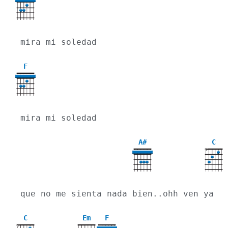
mira mi soledad
F
mira mi soledad
A#
C
X
que no me sienta nada bien..ohh ven ya
C
Em
F