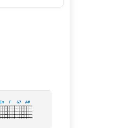
Em
F
G7
A#