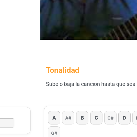
Tonalidad
Sube o baja la cancion hasta que sea
A
B
C
D
A#
C#
G#