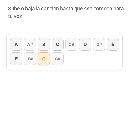
Sube o baja la cancion hasta que sea comoda para
tu voz
A
B
C
D
E
A#
C#
D#
F
G
F#
G#