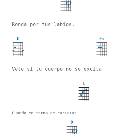
X
Ronda por tus labios.
G
Em
Vete si tu cuerpo no se excita
C
X
Cuando en forma de caricias

D
X