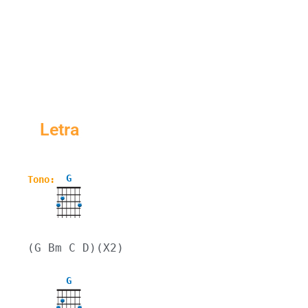
Letra
G
Tono:
(G Bm C D)(X2)
G