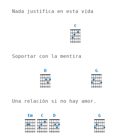
Nada justifica en esta vida
C
X
Soportar con la mentira
D
G
X
Una relación si no hay amor.
Em
C
D
G
X
X