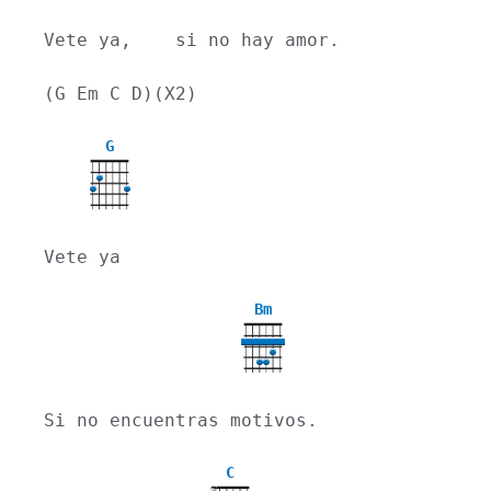
Vete ya,    si no hay amor.
(G Em C D)(X2)
G
Vete ya
Bm
Si no encuentras motivos.
C