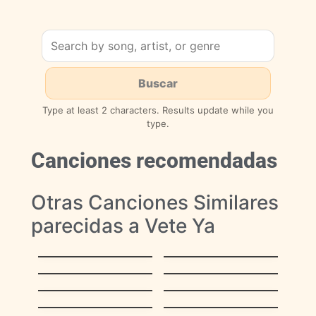
Type at least 2 characters. Results update while you
type.
Canciones recomendadas
Otras Canciones Similares
parecidas a Vete Ya
La Muerte Del
La De La Mochila
Palomo
Azul
La Mejor De Todas
Querida
Mi Buen Amor
Aca Entre Nos
Por Tu Maldito
Estos Celos
Amor