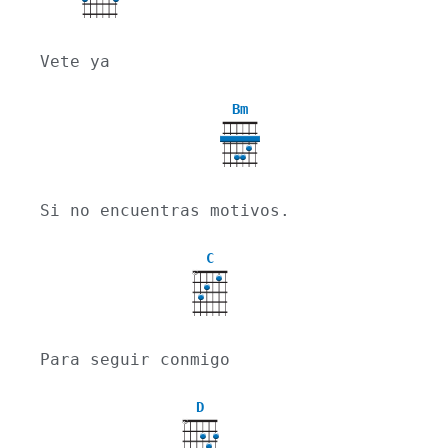
Vete ya
Bm
Si no encuentras motivos.
C
X
Para seguir conmigo
D
X