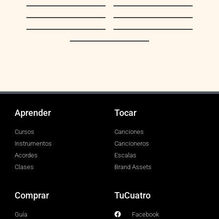
Volver Volver
Mujeres Divinas
De Que Manera Te
Perdón
Olvido
El Martes me
Cielo Rojo
Fusilan
Vete Ya Tono F
Aprender
Tocar
Cursos
Canciones
Instrumentos
Cancioneros
Acordes
Escalas
Clases
Brand Assets
Comprar
TuCuatro
Guía
Facebook