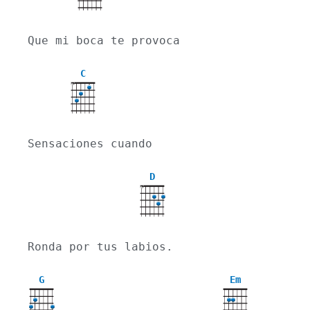
Que mi boca te provoca
C
X
Sensaciones cuando
D
X
Ronda por tus labios.
G
Em