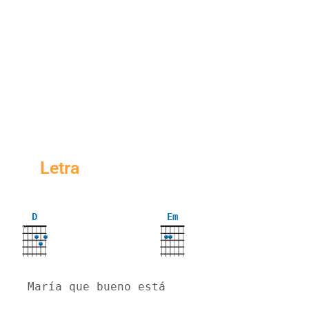
Letra
D
Em
X
María que bueno está