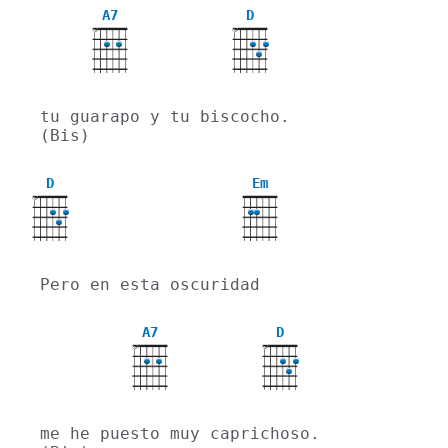
A7
D
X
X
tu guarapo y tu biscocho. 
(Bis)
D
Em
X
Pero en esta oscuridad
A7
D
X
X
me he puesto muy caprichoso. 