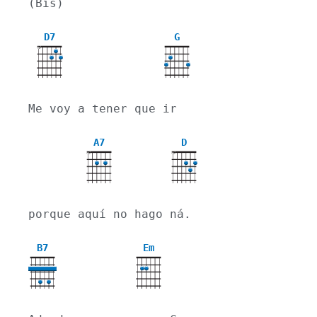
(Bis)
D7
G
X
Me voy a tener que ir
A7
D
X
X
porque aquí no hago ná.
B7
Em