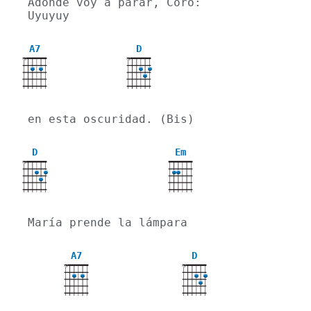
Adonde voy a parar, Coro: 
Uyuyuy
A7
D
X
X
en esta oscuridad. (Bis)
D
Em
X
María prende la lámpara
A7
D
X
X