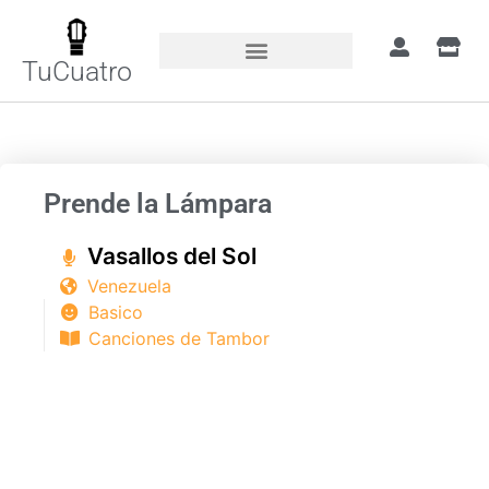
TuCuatro
Portada
»
Canciones
»
Prende la Lámpara
Prende la Lámpara
Vasallos del Sol
Venezuela
Basico
Canciones de Tambor