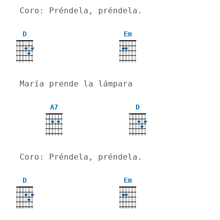
Coro: Préndela, préndela.
D
Em
X
María prende la lámpara
A7
D
X
X
Coro: Préndela, préndela.
D
Em
X