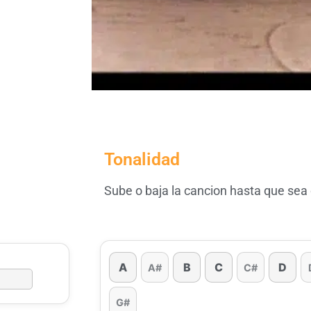
Tonalidad
Sube o baja la cancion hasta que sea
A
B
C
D
A#
C#
G#