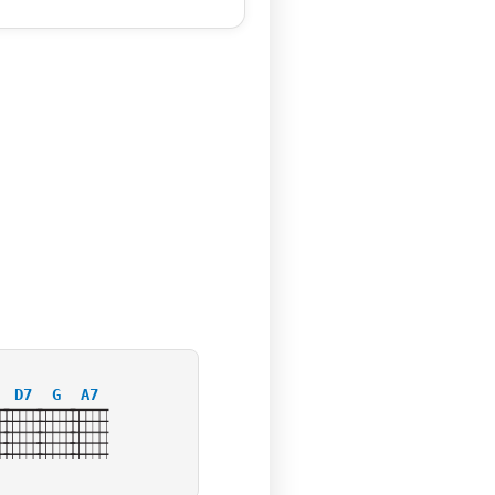
D7
G
A7