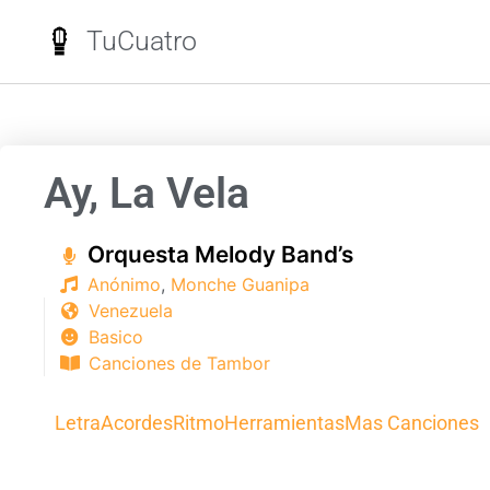
TuCuatro
Ay, La Vela
Orquesta Melody Band’s
Anónimo
,
Monche Guanipa
Venezuela
Basico
Canciones de Tambor
Letra
Acordes
Ritmo
Herramientas
Mas Canciones