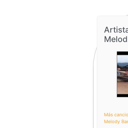
Artist
Melod
Más canci
Melody Ba