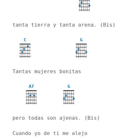
tanta tierra y tanta arena. (Bis)
C
G
X
Tantas mujeres bonitas
A7
G
X
pero todas son ajenas. (Bis)
Cuando yo de ti me alejo