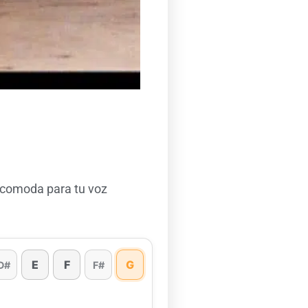
 comoda para tu voz
E
F
G
D#
F#