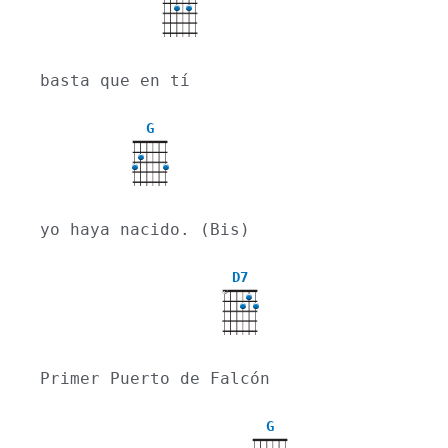
X
basta que en tí
G
yo haya nacido. (Bis)
D7
X
Primer Puerto de Falcón
G