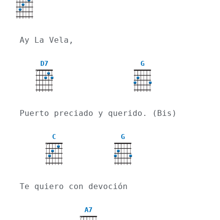
X
Ay La Vela,
D7
G
X
Puerto preciado y querido. (Bis)
C
G
X
Te quiero con devoción
A7