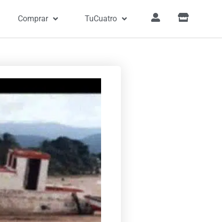
Comprar
TuCuatro
a
»
Canciones
»
Ay, La Vela