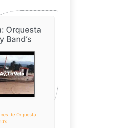
a: Orquesta
y Band’s
Ay, La Vela
ones de Orquesta
nd’s