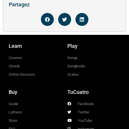
Partagez
Learn
Play
Courses
Songs
Chords
Songbooks
Online Sessions
Scales
Buy
TuCuatro
Guide
Facebook
Luthiers
Twitter
Store
YouTube
FAQ
Instagram