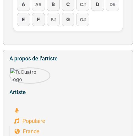
A
B
C
D
A#
C#
D#
E
F
G
F#
G#
A propos de l'artiste
Artiste
Populaire
France