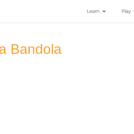
Learn
Play
la Bandola
er curso en línea en la
o Yasuji D’Gucci.