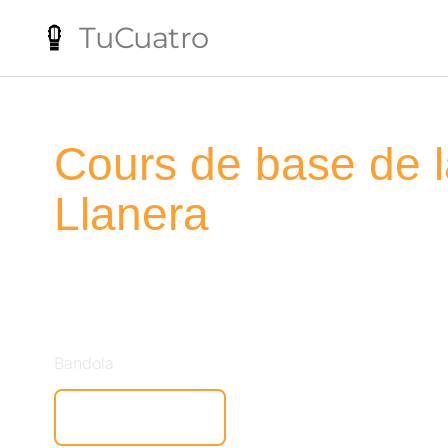
TuCuatro
Cours de base de 
Llanera
Aprende a tocar la Bandola Llanera con el prim
historia de este instrumento, gracias al maestr
Bandola
Voir Leçons