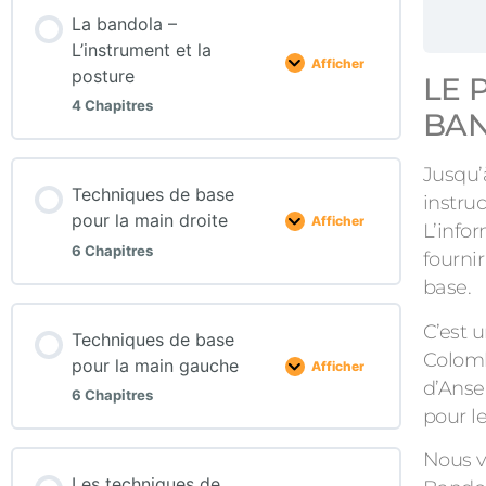
La bandola –
L’instrument et la
Afficher
posture
LE 
4 Chapitres
BAN
Jusqu’
Techniques de base
instru
pour la main droite
Afficher
L’info
6 Chapitres
fourni
base.
C’est 
Techniques de base
Colomb
pour la main gauche
Afficher
d’Anse
6 Chapitres
pour l
Nous v
Les techniques de