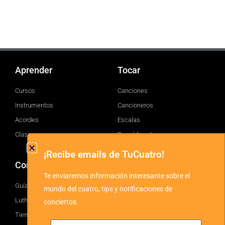
Aprender
Tocar
Cursos
Canciones
Instrumentos
Cancioneros
Acordes
Escalas
Clases
Brand Assets
¡Recibe emails de TuCuatro!
Comprar
TuCuatro
Te enviaremos información interesante sobre el
Guía
Facebook
mundo del cuatro, tips y notificaciones de
Luthiers
Twitter
conciertos.
Tienda
YouTube