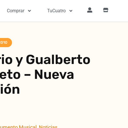
Comprar
TuCuatro
2010
io y Gualberto
reto – Nueva
ión
rumento Musical
,
Noticias