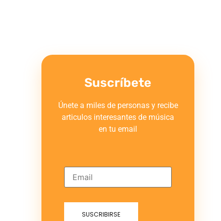
Suscríbete
Únete a miles de personas y recibe
articulos interesantes de música
en tu email