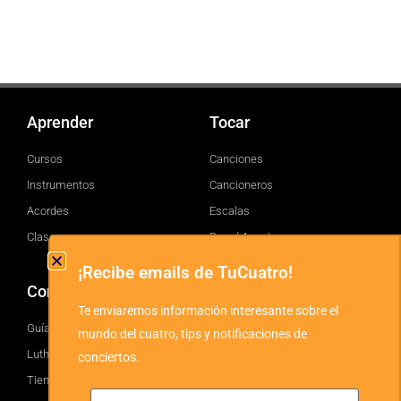
Aprender
Tocar
Cursos
Canciones
Instrumentos
Cancioneros
Acordes
Escalas
Clases
Brand Assets
¡Recibe emails de TuCuatro!
Comprar
TuCuatro
Te enviaremos información interesante sobre el
Guía
Facebook
mundo del cuatro, tips y notificaciones de
Luthiers
Twitter
conciertos.
Tienda
YouTube