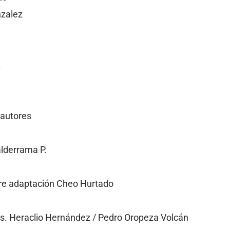
nzalez
z
 autores
alderrama P.
klore adaptación Cheo Hurtado
ses. Heraclio Hernández / Pedro Oropeza Volcán