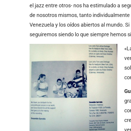
el jazz entre otros- nos ha estimulado a se
de nosotros mismos, tanto individualmente 
Venezuela y los oídos abiertos al mundo. Si h
seguiremos siendo lo que siempre hemos s
«La
ve
so
con
Gu
gr
co
cr
ve