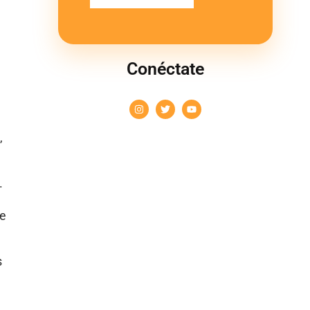
Conéctate
,
.
de
s