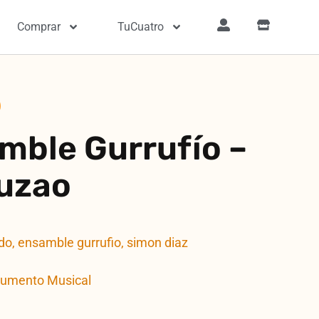
Comprar
TuCuatro
mble Gurrufío –
ruzao
do
,
ensamble gurrufio
,
simon diaz
rumento Musical