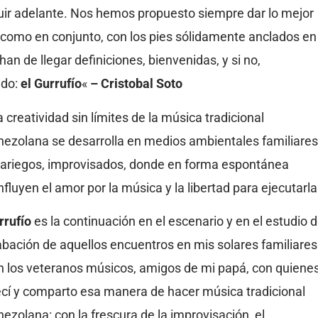
guir adelante. Nos hemos propuesto siempre dar lo mejor
como en conjunto, con los pies sólidamente anclados en
an de llegar definiciones, bienvenidas, y si no,
ido:
el Gurrufío
«
– Cristobal Soto
 creatividad sin límites de la música tradicional
nezolana se desarrolla en medios ambientales familiares
lariegos, improvisados, donde en forma espontánea
fluyen el amor por la música y la libertad para ejecutarla
rrufío
es la continuación en el escenario y en el estudio 
abación de aquellos encuentros en mis solares familiares
n los veteranos músicos, amigos de mi papá, con quiene
ecí y comparto esa manera de hacer música tradicional
nezolana: con la frescura de la improvisación, el