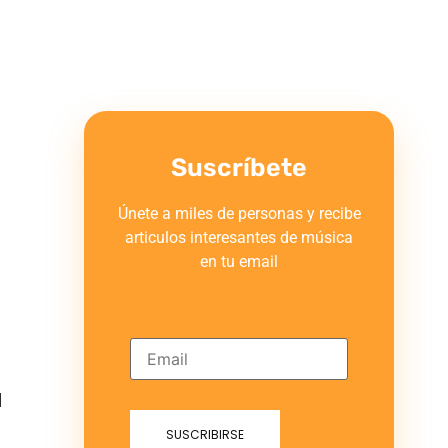
Suscríbete
Únete a miles de personas y recibe
articulos interesantes de música
en tu email
l