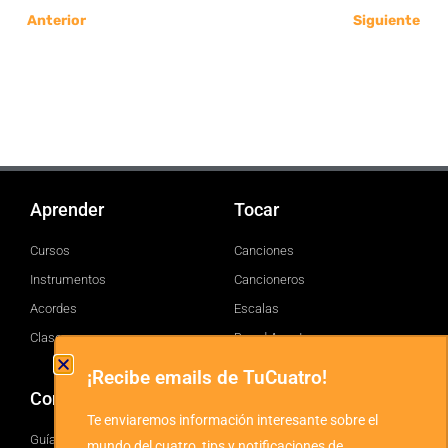
Anterior
Siguiente
Aprender
Tocar
Cursos
Canciones
Instrumentos
Cancioneros
Acordes
Escalas
Clases
Brand Assets
¡Recibe emails de TuCuatro!
Comprar
TuCuatro
Te enviaremos información interesante sobre el
Guía
Facebook
mundo del cuatro, tips y notificaciones de