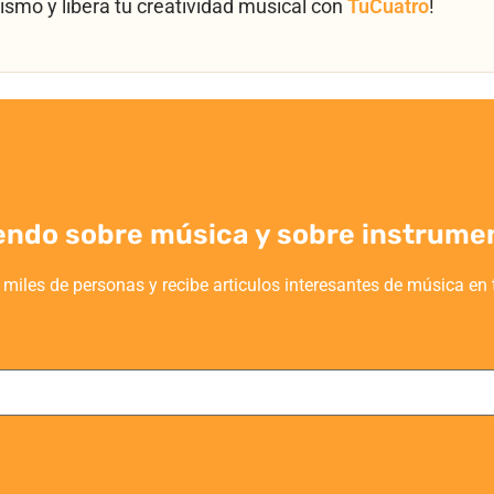
ismo y libera tu creatividad musical con
TuCuatro
!
endo sobre música y sobre instrume
 miles de personas y recibe articulos interesantes de música en 