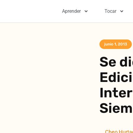
Aprender
Tocar
junio 1, 2013
Se di
Edici
Inte
Siem
Cheo Hurta