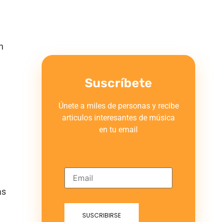
n
Suscríbete
Únete a miles de personas y recibe
articulos interesantes de música
en tu email
as