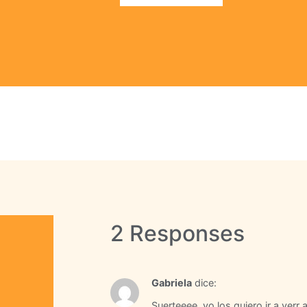
2 Responses
Gabriela
dice:
Suerteeee, yo los quiero ir a verr