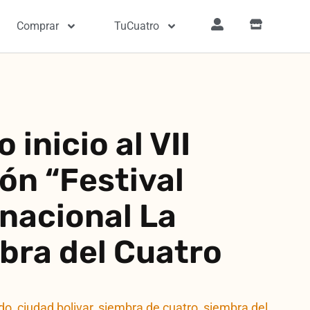
Comprar
TuCuatro
o inicio al VII
ón “Festival
rnacional La
bra del Cuatro
do
,
ciudad bolivar
,
siembra de cuatro
,
siembra del