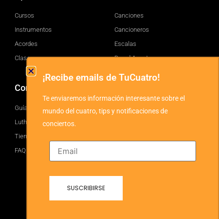
Cursos
Canciones
Instrumentos
Cancioneros
Acordes
Escalas
Clases
Brand Assets
¡Recibe emails de TuCuatro!
Comprar
TuCuatro
Te enviaremos información interesante sobre el
Guía
Facebook
mundo del cuatro, tips y notificaciones de
Luthiers
Twitter
conciertos.
Tienda
YouTube
FAQ
Instagram
Blog