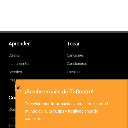
Aprender
Tocar
Cursos
Canciones
Instrumentos
Cancioneros
Acordes
Escalas
Clases
Brand Assets
¡Recibe emails de TuCuatro!
Comprar
TuCuatro
Te enviaremos información interesante sobre el
Guía
Facebook
mundo del cuatro, tips y notificaciones de
Luthiers
Twitter
conciertos.
Tienda
YouTube