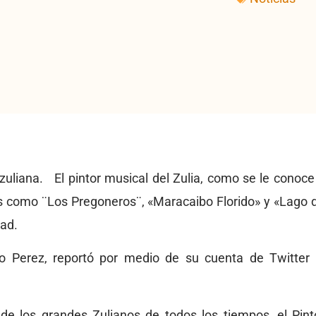
uliana. El pintor musical del Zulia, como se le conoce
s como ¨Los Pregoneros¨, «Maracaibo Florido» y «Lago 
dad.
o Perez, reportó por medio de su cuenta de Twitter 
 los grandes Zulianos de todos los tiempos, el Pint