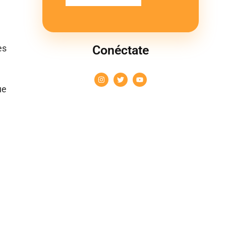
Conéctate
es
ue