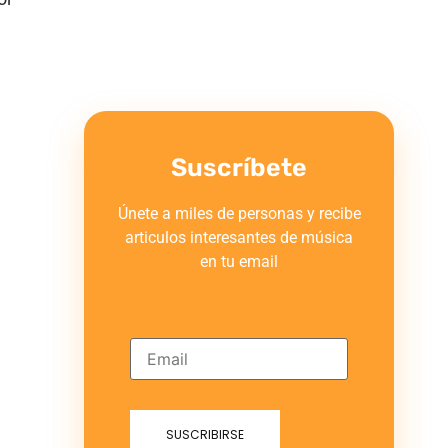
Suscríbete
Únete a miles de personas y recibe
articulos interesantes de música
en tu email