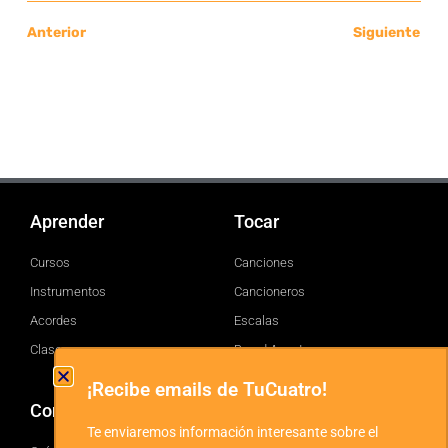
Anterior
Siguiente
Aprender
Tocar
Cursos
Canciones
Instrumentos
Cancioneros
Acordes
Escalas
Clases
Brand Assets
¡Recibe emails de TuCuatro!
Comprar
TuCuatro
Te enviaremos información interesante sobre el