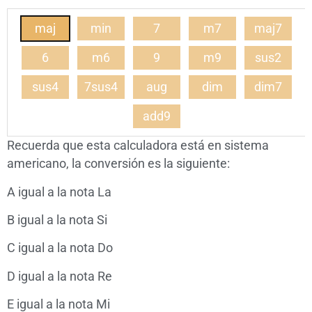
maj
min
7
m7
maj7
6
m6
9
m9
sus2
sus4
7sus4
aug
dim
dim7
add9
Recuerda que esta calculadora está en sistema
americano, la conversión es la siguiente:
A igual a la nota La
B igual a la nota Si
C igual a la nota Do
D igual a la nota Re
E igual a la nota Mi