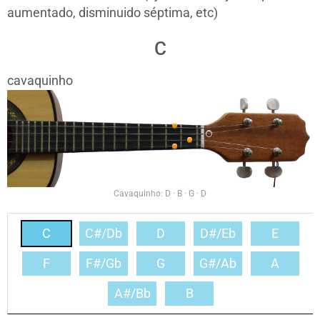
aumentado, disminuido séptima, etc)
C
cavaquinho
2
0
1
2
Cavaquinho: D · B · G · D
C
C#/Db
D
D#/Eb
E
F
F#/Gb
G
G#/Ab
A
A#/Bb
B