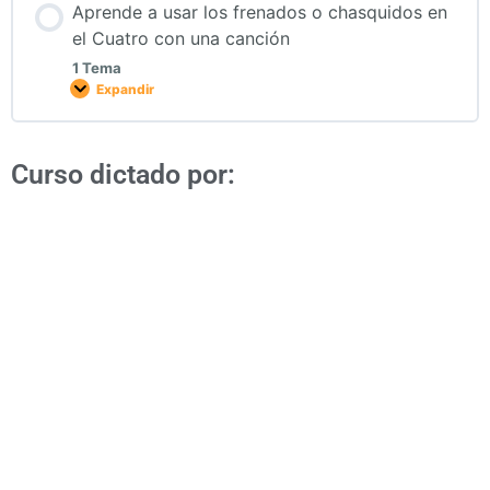
Aprende a usar los frenados o chasquidos en
el Cuatro con una canción
1 Tema
Expandir
Curso dictado por:
TuCuatro
El único sitio web para aprender a
tocar el Cuatro en línea. Cursos
gratuitos, lecciones y acceso a
profesores y músicos profesionales.
Visita
TuCuatro
para conocer más.