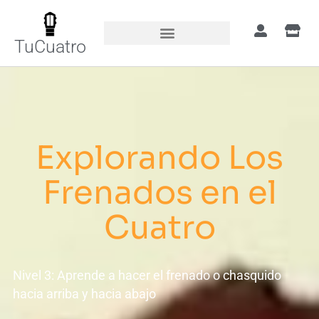
TuCuatro
Explorando Los
Frenados en el
Cuatro
Nivel 3: Aprende a hacer el frenado o chasquido
hacia arriba y hacia abajo