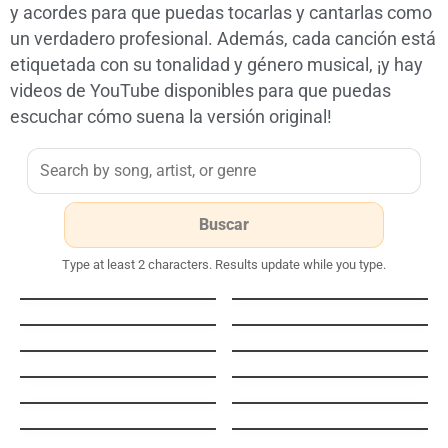
y acordes para que puedas tocarlas y cantarlas como
un verdadero profesional. Además, cada canción está
etiquetada con su tonalidad y género musical, ¡y hay
videos de YouTube disponibles para que puedas
escuchar cómo suena la versión original!
Type at least 2 characters. Results update while you type.
Río Yurubí
Añoranza
Cántame (Vuelve en
Primera Fila – Live
Chachachá
Version) ft. Vielka Pietro
i know a place
i know a place
Bendita Tu Luz
Hay Amores
Décimas del folklore
Una Casita Bella Para Ti
venezolano
Bailando
Me Porto Bonito