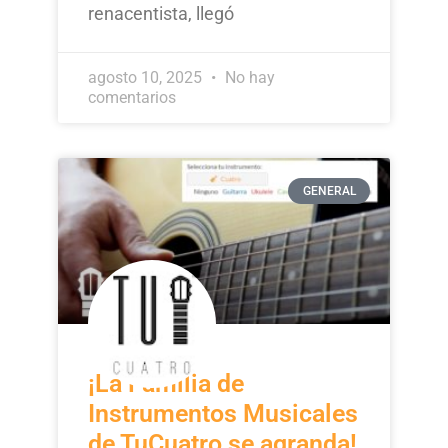
renacentista, llegó
agosto 10, 2025
No hay
comentarios
GENERAL
¡La Familia de
Instrumentos Musicales
de TuCuatro se agranda!