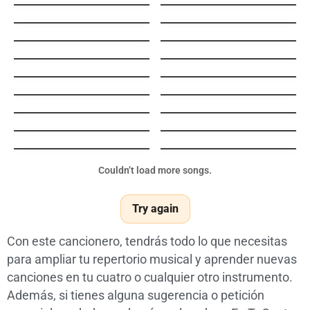
Como Será
Flor de Mayo
Carmen la que contaba 16
joropo 8
años
Himno a la alegría
Allá Cayo
Descubriendote
Aire
Ilegal
Obviamente
Wiki Wiki
Ella
Creep (Acoustic)
Wish You Where Here
Pequeña Dama
TE ENCONTRE
De Repente
El Cucarachero
Couldn’t load more songs.
Try again
Con este cancionero, tendrás todo lo que necesitas
para ampliar tu repertorio musical y aprender nuevas
canciones en tu cuatro o cualquier otro instrumento.
Además, si tienes alguna sugerencia o petición