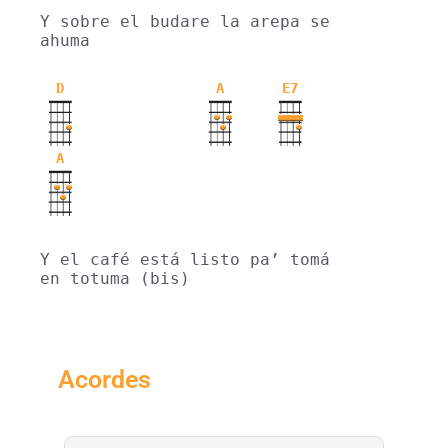
Y sobre el budare la arepa se 
ahuma
D
A
E7
A
Y el café está listo pa’ tomá 
en totuma (bis)
Acordes