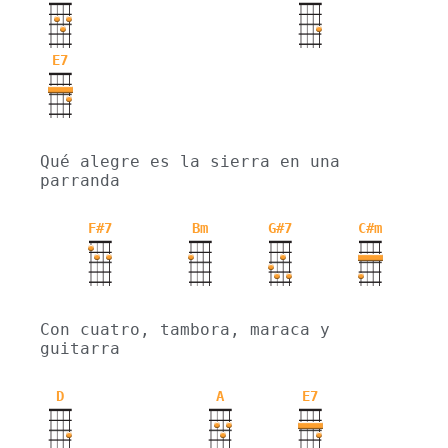
E7
Qué alegre es la sierra en una 
parranda
F#7
Bm
G#7
C#m
Con cuatro, tambora, maraca y 
guitarra
D
A
E7