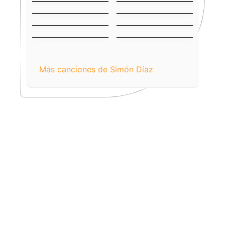
Burrito Sabanero
(El Becerrito)
Aguinaldo
El Niño del Ávila
Falconiano
El Niño Jesús
Venezuela
Llanero
Tonada de Luna
Mercedes
Llena
Más canciones de Simón Díaz​