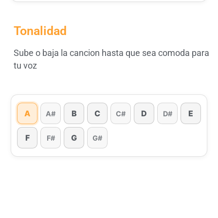
Tonalidad
Sube o baja la cancion hasta que sea comoda para
tu voz
A
B
C
D
E
A#
C#
D#
F
G
F#
G#