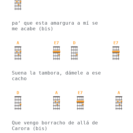
pa‘ que esta amargura a mí se 
me acabe (bis)
A
E7
D
E7
Suena la tambora, dámele a ese 
cacho
D
A
E7
A
Que vengo borracho de allá de 
Carora (bis)