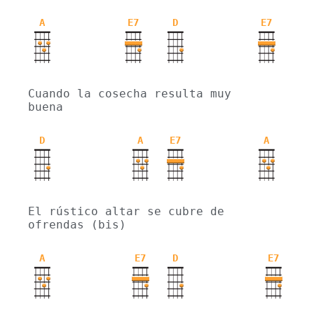
A
E7
D
E7
Cuando la cosecha resulta muy 
buena
D
A
E7
A
El rústico altar se cubre de 
ofrendas (bis)
A
E7
D
E7