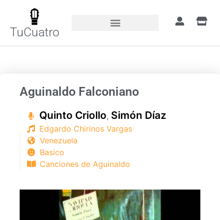
TuCuatro
Portada
»
Canciones
»
Aguinaldo Falconiano
Aguinaldo Falconiano
Quinto Criollo
Simón Díaz​
,
Edgardo Chirinos Vargas
Venezuela
Basico
Canciones de Aguinaldo