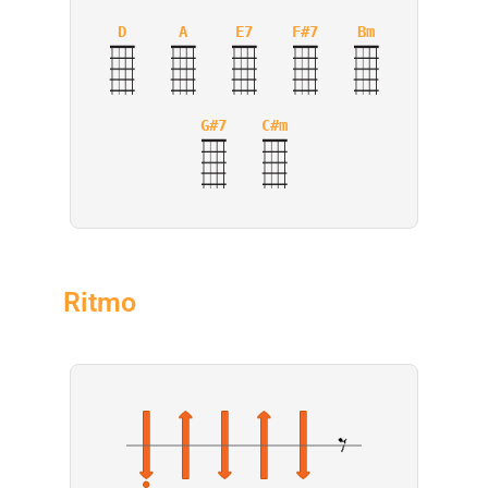
D
A
E7
F#7
Bm
G#7
C#m
Ritmo