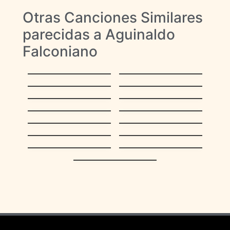
Otras Canciones Similares
parecidas a Aguinaldo
Falconiano
Faltan cinco pa’las
Tucusito
doce
Cantemos,
La Barca de Oro
Cantemos
Casta Paloma
Burrito Sabanero
Toma lo que te
El Niño del Ávila
ofrecí
Vamos a armar el
Qué gran tradición
pesebre
¿Dónde está San
Aguinaldo del
Nicolás?
Callao
Aguinaldo
Espléndida noche
Carupanero
Esta bella noche