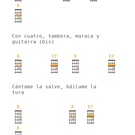
A
Con cuatro, tambora, maraca y 
guitarra (bis)
A
E7
D
E7
Cántame la salve, báilame la 
tura
D
A
E7
A