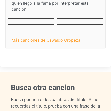
quien llego a la fama por interpretar esta
canción.
Faltan cinco pa’las
Fuego al cañón
doce
Mamá, ¿Dónde están
El niño pobre
los juguetes?
Más canciones de Oswaldo Oropeza
Busca otra cancion
Busca por una o dos palabras del titulo. Si no
recuerdas el titulo, prueba con una frase de la