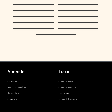
Burrito Sabanero
El Niño del Ávila
Aguinaldo
Toma lo que te
Falconiano
ofrecí
Vamos a armar el
Qué gran tradición
pesebre
¿Dónde está San
Aguinaldo del
Nicolás?
Callao
Aguinaldo
Espléndida noche
Carupanero
Esta bella noche
Aprender
Tocar
Cursos
Canciones
Instrumentos
Cancioneros
Acordes
Escalas
Clases
Brand Assets