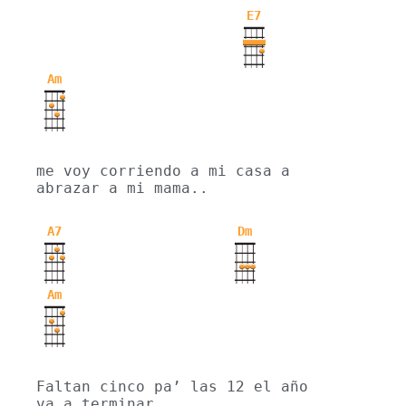
E7
Am
me voy corriendo a mi casa a 
abrazar a mi mama..
A7
Dm
Am
Faltan cinco pa’ las 12 el año 
va a terminar,