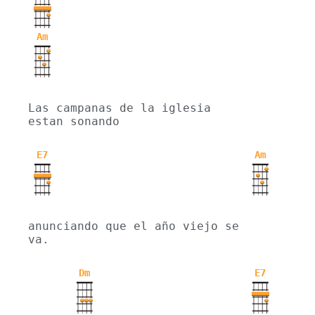
Am
Las campanas de la iglesia 
estan sonando
E7
Am
anunciando que el año viejo se 
va.
Dm
E7