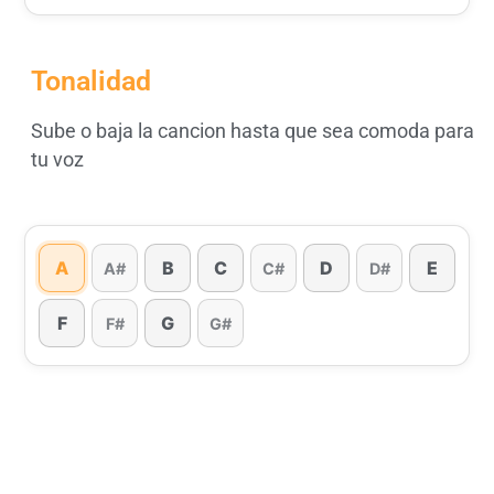
Tonalidad
Sube o baja la cancion hasta que sea comoda para
tu voz
A
B
C
D
E
A#
C#
D#
F
G
F#
G#