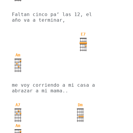
Faltan cinco pa’ las 12, el 
año va a terminar,
E7
Am
me voy corriendo a mi casa a 
abrazar a mi mama..
A7
Dm
Am