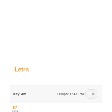
Letra
🥁
Key: Am
Tempo: 164 BPM
E7