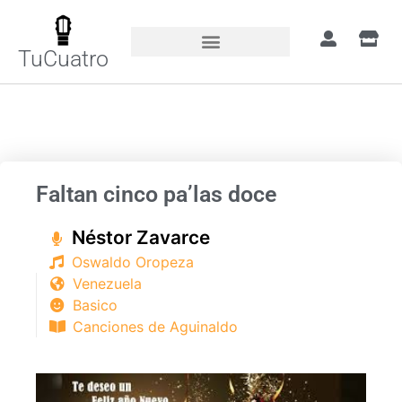
TuCuatro
Portada
»
Canciones
»
Faltan cinco pa’las
doce
Faltan cinco pa’las doce
Néstor Zavarce
Oswaldo Oropeza
Venezuela
Basico
Canciones de Aguinaldo