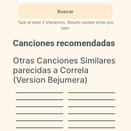
Type at least 2 characters. Results update while you
type.
Canciones recomendadas
Otras Canciones Similares
parecidas a Correla
(Version Bejumera)
Faltan cinco pa’las
Tucusito
doce
Cantemos,
La Barca de Oro
Cantemos
Casta Paloma
Burrito Sabanero
Aguinaldo
El Niño del Ávila
Falconiano
Toma lo que te
Vamos a armar el
ofrecí
pesebre
¿Dónde está San
Qué gran tradición
Nicolás?