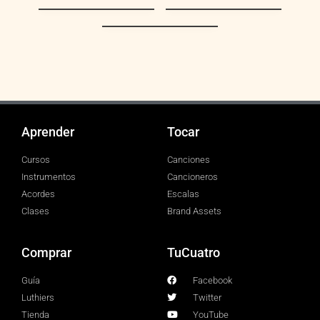
Aguinaldo del
Aguinaldo
Callao
Carupanero
Espléndida noche
Aprender
Tocar
Cursos
Canciones
Instrumentos
Cancioneros
Acordes
Escalas
Clases
Brand Assets
Comprar
TuCuatro
Guía
Facebook
Luthiers
Twitter
Tienda
YouTube