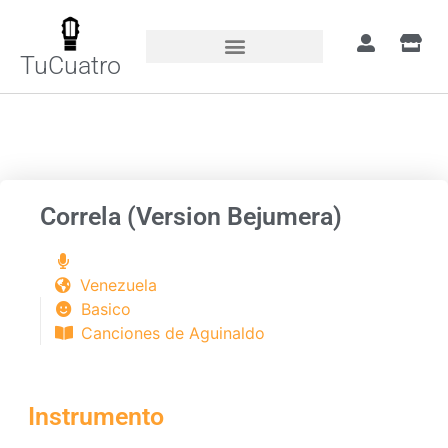
TuCuatro
Portada
»
Canciones
»
Correla (Version
Bejumera)
Correla (Version Bejumera)
Venezuela
Basico
Canciones de Aguinaldo
Instrumento