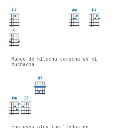
E7
Am
D7
X
G
Mango de hilacha caracha es mi 
muchacha
B7
Dm
E7
X
con esos ojos tan lindos de 