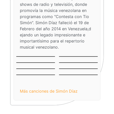
shows de radio y televisión, donde
promovía la música venezolana en
programas como "Contesta con Tio
Simón". Simón Díaz falleció el 19 de
Febrero del año 2014 en Venezuela,d
ejando un legado impresionante e
importantísimo para el repertorio
musical venezolano.
La Vaca Mariposa
Burrito Sabanero
(El Becerrito)
Aguinaldo
El Niño del Ávila
Falconiano
El Niño Jesús
Venezuela
Llanero
Tonada de Luna
Mercedes
Llena
Más canciones de Simón Díaz​