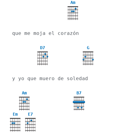
Am
que me moja el corazón
D7
G
X
y yo que muero de soledad
Am
B7
Em
E7