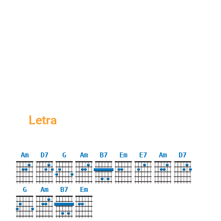
Letra
Am
D7
G
Am
B7
Em
E7
Am
D7
X
X
G
Am
B7
Em