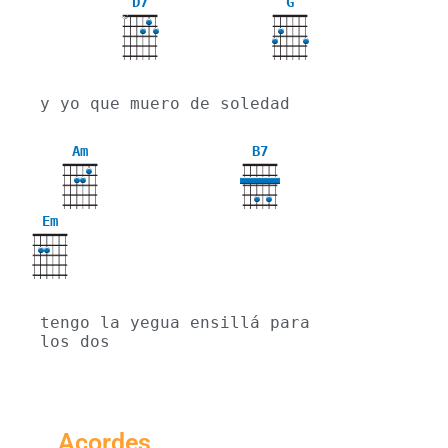
D7
G
X
y yo que muero de soledad
Am
B7
Em
tengo la yegua ensillá para 
los dos
Acordes