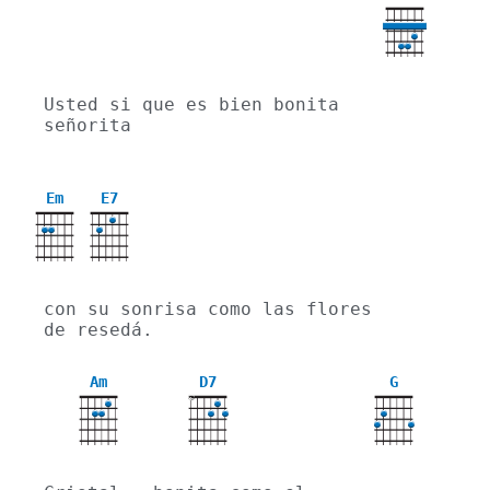
Usted si que es bien bonita 
señorita
Em
E7
con su sonrisa como las flores 
de resedá. 
Am
D7
G
X