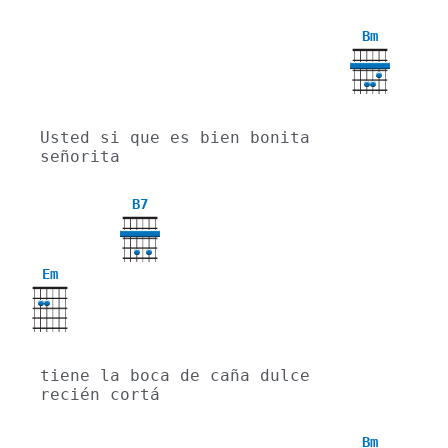
Bm
Usted si que es bien bonita 
señorita
B7
Em
tiene la boca de caña dulce 
recién cortá
Bm