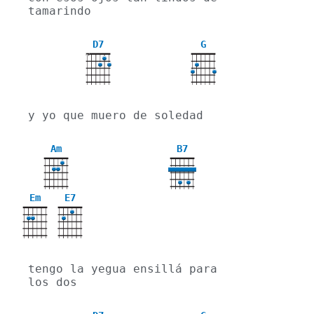
tamarindo
D7
G
X
y yo que muero de soledad
Am
B7
Em
E7
tengo la yegua ensillá para 
los dos