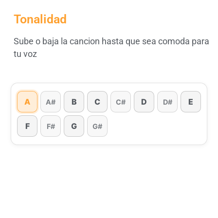
Tonalidad
Sube o baja la cancion hasta que sea comoda para
tu voz
A
B
C
D
E
A#
C#
D#
F
G
F#
G#