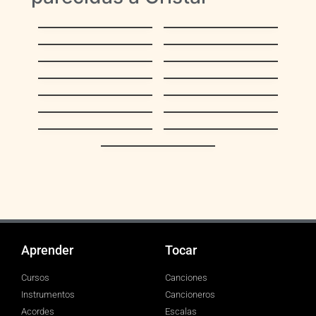
La Vaca Mariposa
Volverás
(El Becerrito)
Pasillaneando
Mercedes
Linda Barinas
Caballo Viejo
¿De qué tamaño es
¡Ah! Malhaya un
tu amor?
Trotecito
Caritas Tristes
El guapo
Rosa gentil
Aquel
LA MEJOR DE
Egoísmo
TODAS LLANERA
Enamorando De Ti
Aprender
Tocar
Cursos
Canciones
Instrumentos
Cancioneros
Acordes
Escalas