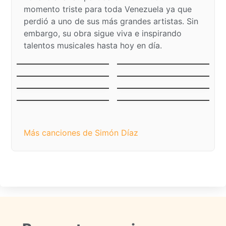
momento triste para toda Venezuela ya que
perdió a uno de sus más grandes artistas. Sin
embargo, su obra sigue viva e inspirando
talentos musicales hasta hoy en día.
La Vaca Mariposa (El
El Niño del Ávila
Becerrito)
El Niño Jesús Llanero
Mercedes
Tonada de Luna Llena
La Pena del Becerrero
Luna de Margarita
Caballo Viejo
Más canciones de Simón Díaz​