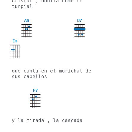
Cristal , bonita como el 
turpial
Am
B7
Em
que canta en el morichal de 
sus cabellos
E7
y la mirada , la cascada