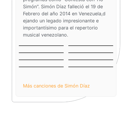
Simón". Simón Díaz falleció el 19 de
Febrero del año 2014 en Venezuela,d
ejando un legado impresionante e
importantísimo para el repertorio
musical venezolano.
La Vaca Mariposa
Burrito Sabanero
(El Becerrito)
Aguinaldo
El Niño del Ávila
Falconiano
El Niño Jesús
Venezuela
Llanero
Tonada de Luna
Mercedes
Llena
Más canciones de Simón Díaz​