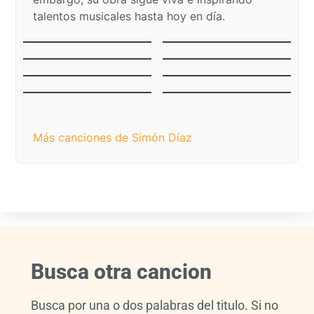
talentos musicales hasta hoy en día.
La Vaca Mariposa (El
El Niño del Ávila
Becerrito)
El Niño Jesús Llanero
Mercedes
Tonada de Luna Llena
La Pena del Becerrero
Luna de Margarita
Caballo Viejo
Más canciones de Simón Díaz​
Busca otra cancion
Busca por una o dos palabras del titulo. Si no