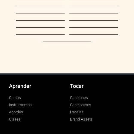
¿De qué tamaño es
Linda Barinas
tu amor?
¡Ah! Malhaya un
Caritas Tristes
Trotecito
El guapo
Rosa gentil
Aquel
Egoísmo
LA MEJOR DE
Cristal
TODAS LLANERA
Enamorando De Ti
Aprender
Tocar
Cursos
Canciones
Instrumentos
Cancioneros
Acordes
Escalas
Clases
Brand Assets