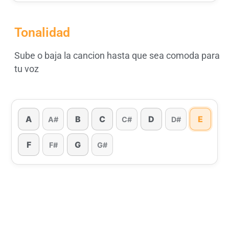
Tonalidad
Sube o baja la cancion hasta que sea comoda para
tu voz
A
B
C
D
E
A#
C#
D#
F
G
F#
G#