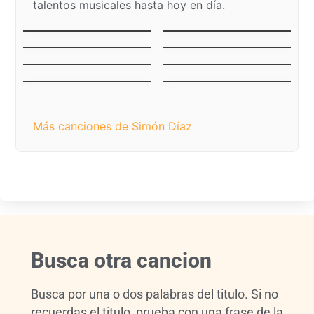
talentos musicales hasta hoy en día.
La Vaca Mariposa (El
El Niño del Ávila
Becerrito)
El Niño Jesús Llanero
Mercedes
Tonada de Luna Llena
La Pena del Becerrero
Luna de Margarita
Caballo Viejo
Más canciones de Simón Díaz​
Busca otra cancion
Busca por una o dos palabras del titulo. Si no
recuerdas el titulo, prueba con una frase de la