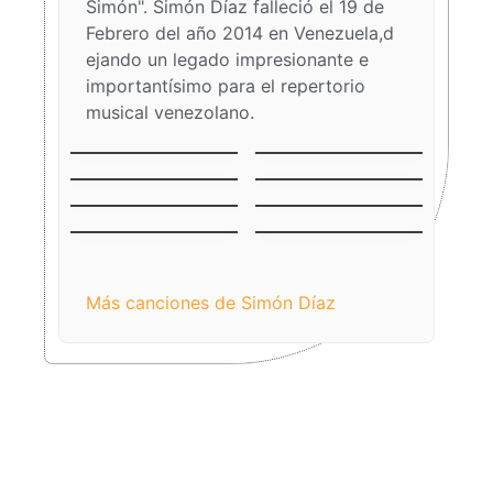
Simón". Simón Díaz falleció el 19 de
Febrero del año 2014 en Venezuela,d
ejando un legado impresionante e
importantísimo para el repertorio
musical venezolano.
La Vaca Mariposa
Burrito Sabanero
(El Becerrito)
Aguinaldo
El Niño del Ávila
Falconiano
El Niño Jesús
Venezuela
Llanero
Tonada de Luna
Mercedes
Llena
Más canciones de Simón Díaz​