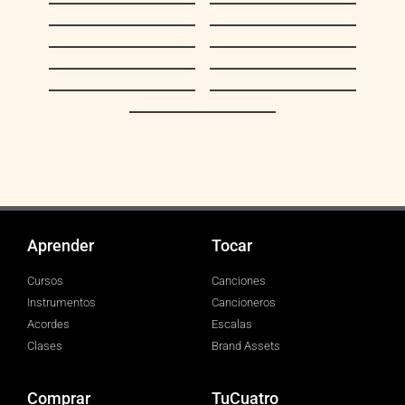
Rosario
Epa Isidoro
La Bikina
Ansiedad
Preciosa Merideña
Venezuela
(Mujer Meridena)
Crepúsculo
Juramento
Coriano
Como llora una
Playon Veleño
estrella
Con Tu Recuerdo
Aprender
Tocar
Cursos
Canciones
Instrumentos
Cancioneros
Acordes
Escalas
Clases
Brand Assets
Comprar
TuCuatro