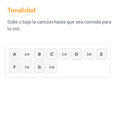
Tonalidad
Sube o baja la cancion hasta que sea comoda para
tu voz
A
B
C
D
E
A#
C#
D#
F
G
F#
G#