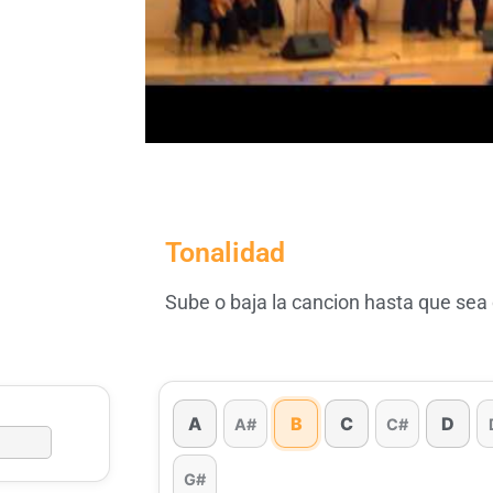
Tonalidad
Sube o baja la cancion hasta que sea
A
B
C
D
A#
C#
G#