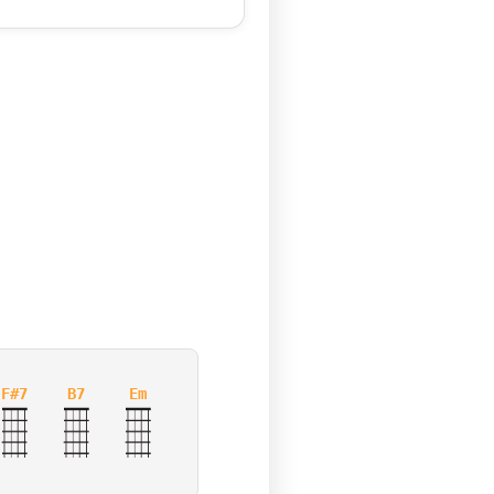
F#7
B7
Em