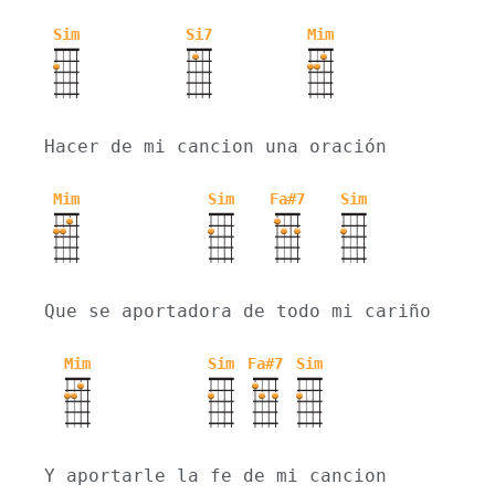
Sim
Si7
Mim
Hacer de mi cancion una oración
Mim
Sim
Fa#7
Sim
Que se aportadora de todo mi cariño
Mim
Sim
Fa#7
Sim
Y aportarle la fe de mi cancion