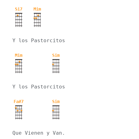
Si7
Mim
Y los Pastorcitos
Mim
Sim
Y los Pastorcitos
Fa#7
Sim
Que Vienen y Van.