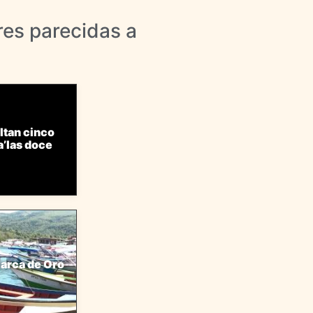
res parecidas a
ltan cinco
a’las doce
Barca de Oro