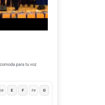
 comoda para tu voz
E
F
G
D#
F#