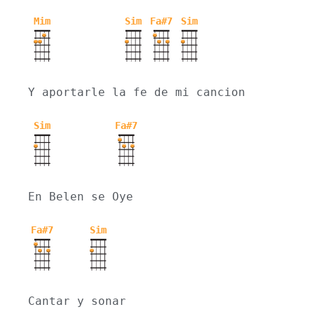
Mim
Sim
Fa#7
Sim
Y aportarle la fe de mi cancion
Sim
Fa#7
En Belen se Oye
Fa#7
Sim
Cantar y sonar