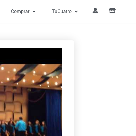
Comprar
TuCuatro
»
Canciones
»
Tierno Niño