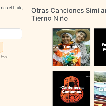
das el titulo,
Otras Canciones Simila
Tierno Niño
Fa
Tucusito
p
 type.
Cantemos,
La 
Cantemos