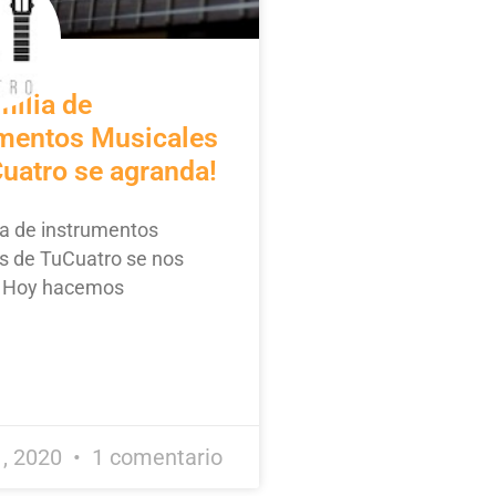
milia de
umentos Musicales
uatro se agranda!
ia de instrumentos
s de TuCuatro se nos
! Hoy hacemos
, 2020
1 comentario