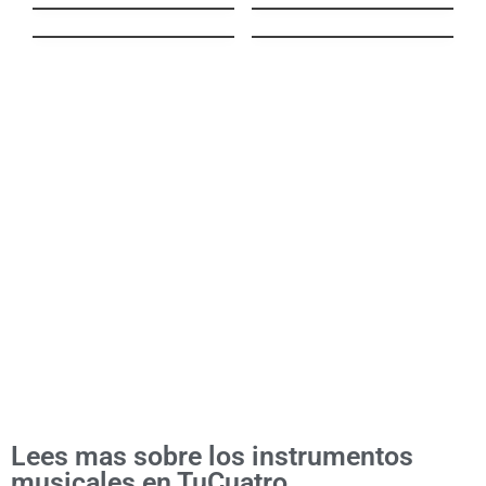
Río Yurubí
Añoranza
Cántame (Vuelve en
Primera Fila – Live
Chachachá
Version) ft. Vielka Pietro
Lees mas sobre los instrumentos
musicales en TuCuatro