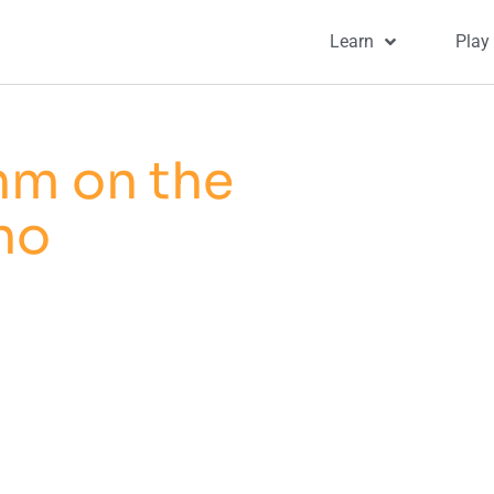
Learn
Play
hm on the
no