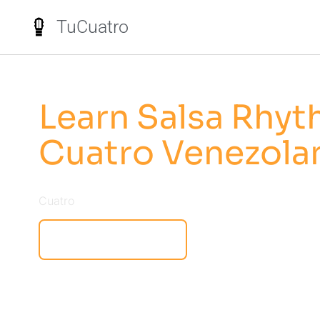
TuCuatro
Learn Salsa Rhyt
Cuatro Venezola
Cuatro
Navigate Course