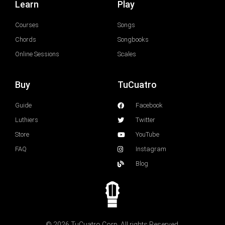
Learn
Play
Courses
Songs
Chords
Songbooks
Online Sessions
Scales
Buy
TuCuatro
Guide
Facebook
Luthiers
Twitter
Store
YouTube
FAQ
Instagram
Blog
© 2026 TuCuatro Corp. All rights Reserved.