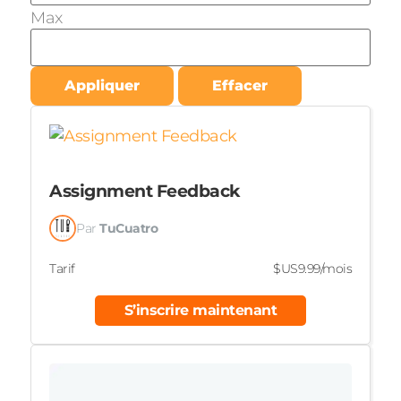
Max
Appliquer
Effacer
Assignment Feedback
Par
TuCuatro
Tarif
$US9.99/mois
S’inscrire maintenant