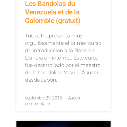
Les Bandolas du
Venezuela et de la
Colombie (gratuit)
TuCuatro presenta muy
orgullosamente el primer curso
de introducción a la Bandola
Llanera en internet. Este curso
fue desarrollado por el maestro
de la bandolina Yasuji D’Gucci
desde Japón.
septembre 29, 2015
Aucun
commentaire