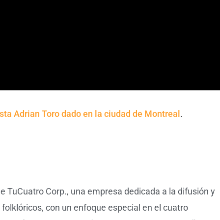
ista Adrian Toro dado en la ciudad de Montreal
.
de TuCuatro Corp., una empresa dedicada a la difusión y
olklóricos, con un enfoque especial en el cuatro