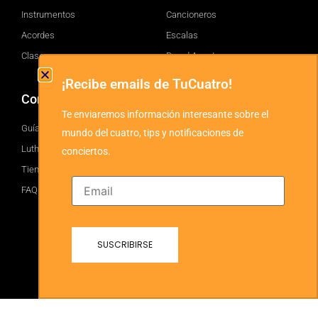
Instrumentos
Cancioneros
Acordes
Escalas
Clases
Brand Assets
¡Recibe emails de TuCuatro!
Comprar
TuCuatro
Te enviaremos información interesante sobre el
Guía
Facebook
mundo del cuatro, tips y notificaciones de
Luthiers
Twitter
conciertos.
Tienda
YouTube
FAQ
Instagram
Blog
© 2026 TuCuatro Corp. All rights Reserved.