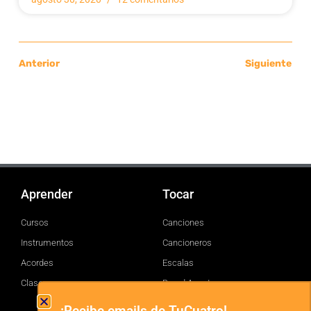
Anterior
Siguiente
Aprender
Tocar
Cursos
Canciones
Instrumentos
Cancioneros
Acordes
Escalas
Clases
Brand Assets
¡Recibe emails de TuCuatro!