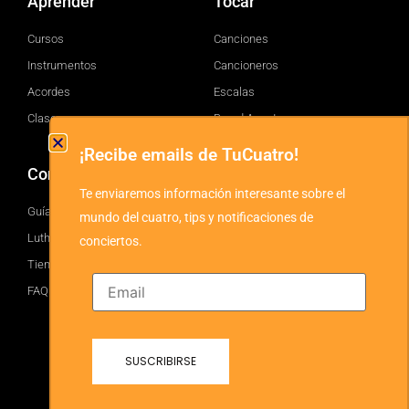
Aprender
Tocar
Cursos
Canciones
Instrumentos
Cancioneros
Acordes
Escalas
Clases
Brand Assets
¡Recibe emails de TuCuatro!
Comprar
TuCuatro
Te enviaremos información interesante sobre el
Guía
Facebook
mundo del cuatro, tips y notificaciones de
Luthiers
Twitter
conciertos.
Tienda
YouTube
FAQ
Instagram
Blog