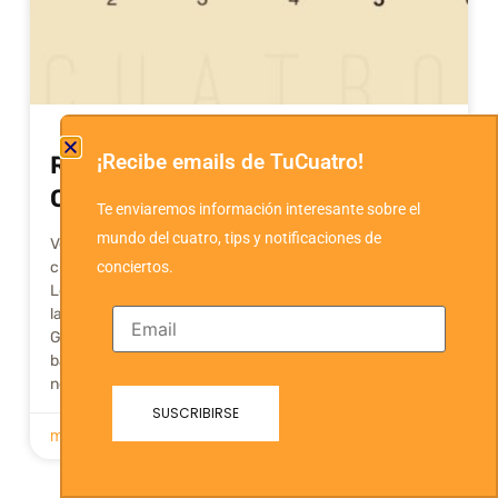
¡Recibe emails de TuCuatro!
Ritmo básico de Vals con el
Cuatro
Te enviaremos información interesante sobre el
mundo del cuatro, tips y notificaciones de
Vean este video acerca del ritmo basico del vals en el
conciertos.
cuatro venezolano.
Les ayudará a comprender con exactitud cómo golpear
las cuerdas para hacer este ritmo tan conocido.
Gracias a Edgar que logro explicar de una manera
bastante práctica los golpes basicos y sus respectivas
notaciones.
marzo 16, 2020
9 comentarios