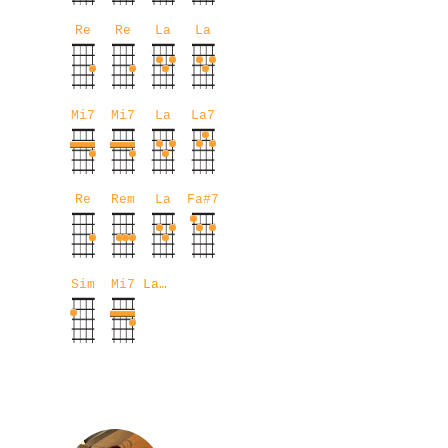
Re
Re
La
La
Mi7
Mi7
La
La7
Re
Rem
La
Fa#7
Sim
Mi7
La…