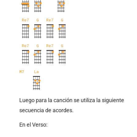
Re7
G
Re7
G
Re7
G
Re7
G
M7
La
Luego para la canción se utiliza la siguiente
secuencia de acordes.
En el Verso: