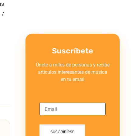
as
 /
Suscríbete
Únete a miles de personas y recibe
articulos interesantes de música
en tu email