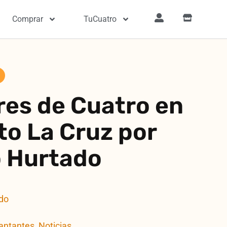
Comprar
TuCuatro
res de Cuatro en
to La Cruz por
 Hurtado
do
Cantantes
,
Noticias