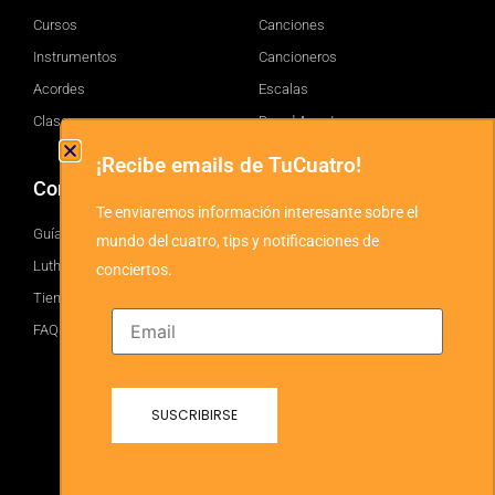
Cursos
Canciones
Instrumentos
Cancioneros
Acordes
Escalas
Clases
Brand Assets
¡Recibe emails de TuCuatro!
Comprar
TuCuatro
Te enviaremos información interesante sobre el
Guía
Facebook
mundo del cuatro, tips y notificaciones de
Luthiers
Twitter
conciertos.
Tienda
YouTube
FAQ
Instagram
Blog